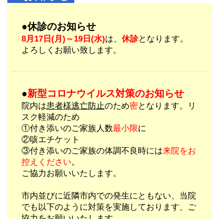
●休診のお知らせ
8月17日(月)～19日(水)
は、
休診
となります。
よろしくお願い致します。
●
新型コロナウイルス対策のお知らせ
院内は
患者様逃亡防止
のため
密
となります。リ
スク軽減のため
①付き添いのご家族人数
最小限
に
②咳エチケット
③付き添いのご家族の体調不良時には
来院をお
控えください
。
ご協力お願いいたします。
市内並びに近隣市内での発生にともない、当院
でも以下のように対策を実施しております、ご
協力をお願いいたします。