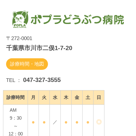
〒272-0001
千葉県市川市二俣1-7-20
診療時間・地図
047-327-3555
TEL ：
診療時間
月
火
水
木
金
土
日
AM
9：30
●
●
●
●
●
◎
／
～
12：00